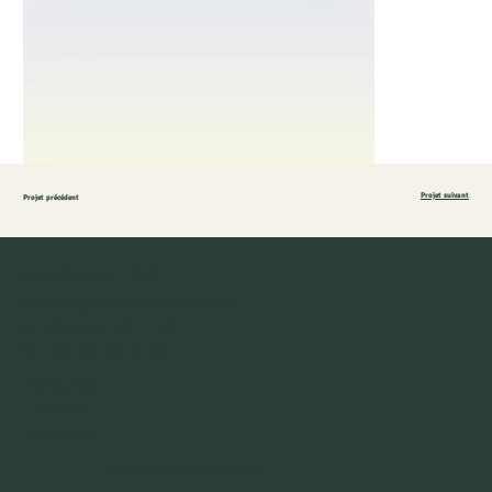
Projet suivant
Projet précédent
Luxembourg - Paris
contact@leaschroeder.studio
LU +352-691 63 17 09
FR +33-681 55 83 04
Instagram
LinkedIn
Facebook
© 2025
sensetree.studio