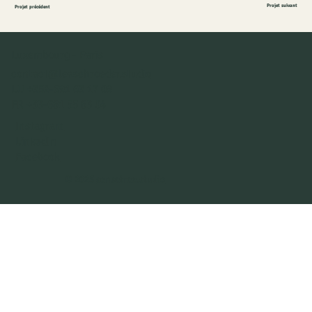
Projet suivant
Projet précédent
Luxembourg - Paris
contact@leaschroeder.studio
LU +352-691 63 17 09
FR +33-681 55 83 04
Instagram
LinkedIn
Facebook
© 2025
sensetree.studio